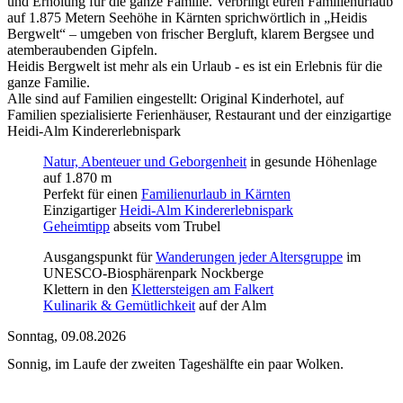
und Erholung für die ganze Familie. Verbringt euren Familienurlaub
auf 1.875 Metern Seehöhe in Kärnten sprichwörtlich in „Heidis
Bergwelt“ – umgeben von frischer Bergluft, klarem Bergsee und
atemberaubenden Gipfeln.
Heidis Bergwelt ist mehr als ein Urlaub - es ist ein Erlebnis für die
ganze Familie.
Alle sind auf Familien eingestellt: Original Kinderhotel, auf
Familien spezialisierte Ferienhäuser, Restaurant und der einzigartige
Heidi-Alm Kindererlebnispark
Natur, Abenteuer und Geborgenheit
in gesunde Höhenlage
auf 1.870 m
Perfekt für einen
Familienurlaub in Kärnten
Einzigartiger
Heidi-Alm Kindererlebnispark
Geheimtipp
abseits vom Trubel
Ausgangspunkt für
Wanderungen jeder Altersgruppe
im
UNESCO-Biosphärenpark Nockberge
Klettern in den
Klettersteigen am Falkert
Kulinarik & Gemütlichkeit
auf der Alm
Sonntag, 09.08.2026
Sonnig, im Laufe der zweiten Tageshälfte ein paar Wolken.