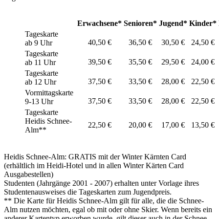
Erwachsene*
Senioren*
Jugend*
Kinder*
Tageskarte
40,50 €
36,50 €
30,50 €
24,50 €
ab 9 Uhr
Tageskarte
39,50 €
35,50 €
29,50 €
24,00 €
ab 11 Uhr
Tageskarte
37,50 €
33,50 €
28,00 €
22,50 €
ab 12 Uhr
Vormittagskarte
37,50 €
33,50 €
28,00 €
22,50 €
9-13 Uhr
Tageskarte
Heidis Schnee-
22,50 €
20,00 €
17,00 €
13,50 €
Alm
**
Heidis Schnee-Alm: GRATIS
mit der Winter Kärnten Card
(erhältlich im Heidi-Hotel und in allen Winter Kärten Card
Ausgabestellen)
Studenten
(Jahrgänge 2001 - 2007) erhalten unter Vorlage ihres
Studentenausweises die
Tageskarten zum Jugendpreis.
**
Die Karte für Heidis Schnee-Alm gilt für alle, die die Schnee-
Alm nutzen möchten, egal ob mit oder ohne Skier. Wenn bereits ein
anderer Kartentyp erworben wurde, gilt dieser auch in der Schnee-