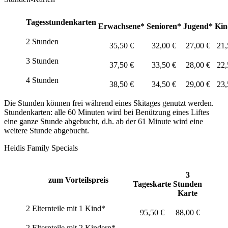
Tagesstundenkarten
Erwachsene*
Senioren*
Jugend*
Kin
2 Stunden
35,50 €
32,00 €
27,00 €
21,
3 Stunden
37,50 €
33,50 €
28,00 €
22,
4 Stunden
38,50 €
34,50 €
29,00 €
23,
Die Stunden können frei während
eines Skitages
genutzt werden.
Stundenkarten:
alle 60 Minuten wird bei Benützung eines Liftes
eine ganze Stunde abgebucht, d.h. ab der 61 Minute wird eine
weitere Stunde abgebucht.
Heidis Family Specials
3
zum Vorteilspreis
Tageskarte
Stunden
Karte
2 Elternteile mit 1 Kind*
95,50 €
88,00 €
2 Elternteile mit 2 Kindern*