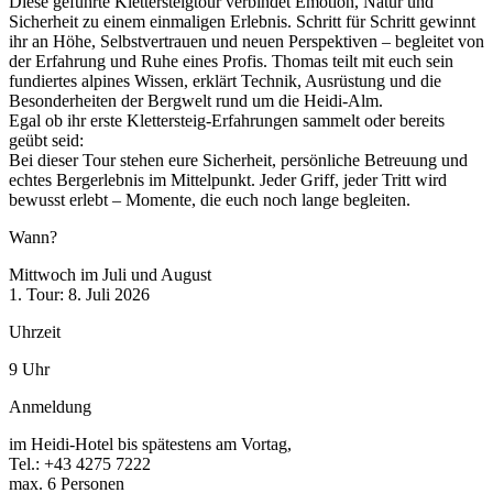
Diese geführte Klettersteigtour verbindet
Emotion, Natur und
Sicherheit
zu einem einmaligen Erlebnis. Schritt für Schritt gewinnt
ihr an Höhe, Selbstvertrauen und neuen Perspektiven – begleitet von
der Erfahrung und Ruhe eines Profis. Thomas teilt mit euch sein
fundiertes alpines Wissen
, erklärt Technik, Ausrüstung und die
Besonderheiten der Bergwelt rund um die Heidi-Alm.
Egal ob ihr erste Klettersteig-Erfahrungen sammelt oder bereits
geübt seid:
Bei dieser Tour stehen
eure Sicherheit, persönliche Betreuung und
echtes Bergerlebnis
im Mittelpunkt. Jeder Griff, jeder Tritt wird
bewusst erlebt – Momente, die euch noch lange begleiten.
Wann?
Mittwoch im Juli und August
1. Tour: 8. Juli 2026
Uhrzeit
9 Uhr
Anmeldung
im Heidi-Hotel bis spätestens am Vortag
,
Tel.: +43 4275 7222
max. 6 Personen